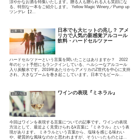
涼やかなお酒を特集いたします。贈る人も贈られる人も笑顔にな
る、特別な一本をご紹介します。 Yellow Magic Winery／Pump up
ツンデレ【2...
日本でも大ヒットの兆し？ アメ
記事一覧
リカで人気の新感覚アルコール
飲料・ハードセルツァー
ハードセルツァーという言葉を聞いたことはありますか？ 2022
年のヒット予想にもランクインしている、ヘルシーなアルコール
入り炭酸水です。2019年あたりからアメリカのZ世代を中心に支持
され、大きなブームを巻き起こしています。日本でもビール...
ワインの表現『ミネラル』
お酒の知識
今回はワインを表現する言葉についての記事です。ワインの表現
方法として、最近よく見受けられるk言葉に『ミネラル』という表
現があります。 ミネラルという言葉から、塩味を感じる味わい
や、硬質的な風味なのかと思われますが、そういったものとは...